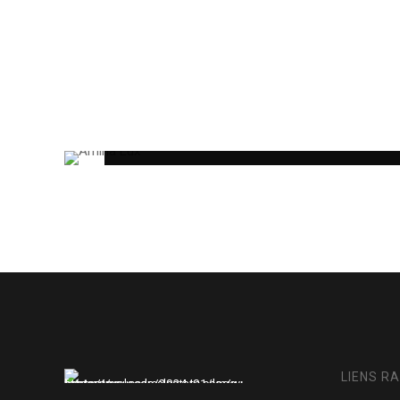
SOLD OUT
Amina Lux
LIENS R