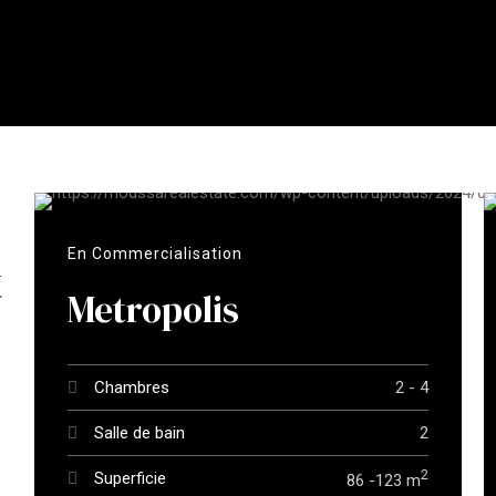
En Commercialisation
t
Metropolis
Chambres
2 - 4
Salle de bain
2
2
Superficie
86 -123 m