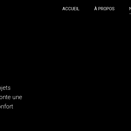
ACCUEIL
À PROPOS
ojets
conte une
onfort